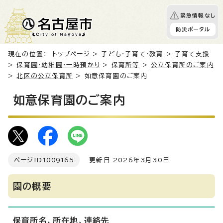
緊急情報なし
防災ポータル
現在の位置：
トップページ
>
子ども・子育て・教育
>
子育て支援
>
保育園・幼稚園・一時預かり
>
保育所等
>
公立保育所のご案内
>
北区の公立保育所
> 如意保育園のご案内
如意保育園のご案内
ページID
1009165
更新日 2026年3月30日
園の概要
保育所名、所在地、連絡先