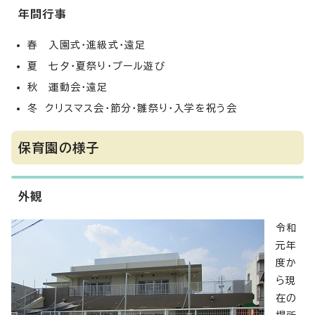
年間行事
春 入園式・進級式・遠足
夏 七夕・夏祭り・プール遊び
秋 運動会・遠足
冬 クリスマス会・節分・雛祭り・入学を祝う会
保育園の様子
外観
令和
元年
度か
ら現
在の