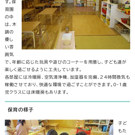
す。保
育園
の中
は、木
調の
優し
い雰
囲気
で、年齢に応じた玩具や遊びのコーナーを用意し、子ども達が
楽しく過ごせるように工夫しています。
各部屋には冷暖房、空気清浄機、加湿器を完備、24時間換気も
稼働させており、快適な環境で過ごすことができます。0・1歳
児クラスには床暖房もあります。
保育の様子
子ど
もた