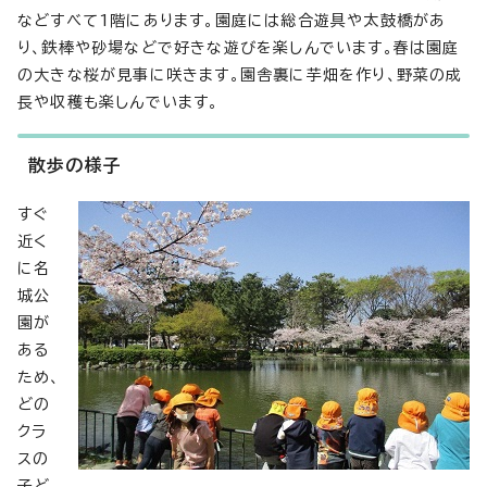
などすべて1階にあります。園庭には総合遊具や太鼓橋があ
り、鉄棒や砂場などで好きな遊びを楽しんでいます。春は園庭
の大きな桜が見事に咲きます。園舎裏に芋畑を作り、野菜の成
長や収穫も楽しんでいます。
散歩の様子
すぐ
近く
に名
城公
園が
ある
ため、
どの
クラ
スの
子ど