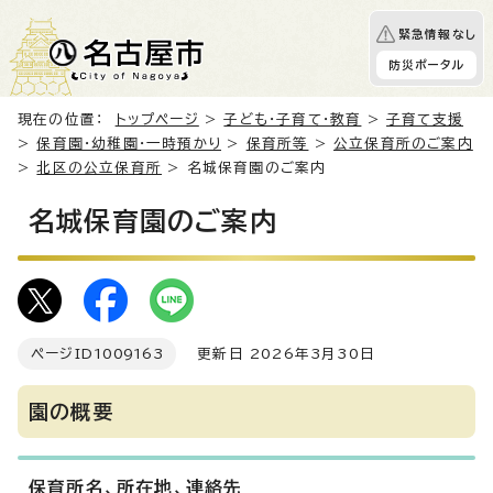
緊急情報なし
防災ポータル
現在の位置：
トップページ
>
子ども・子育て・教育
>
子育て支援
>
保育園・幼稚園・一時預かり
>
保育所等
>
公立保育所のご案内
>
北区の公立保育所
> 名城保育園のご案内
名城保育園のご案内
ページID
1009163
更新日 2026年3月30日
園の概要
保育所名、所在地、連絡先