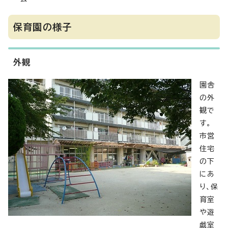
保育園の様子
外観
園舎
の外
観で
す。
市営
住宅
の下
にあ
り、保
育室
や遊
戯室