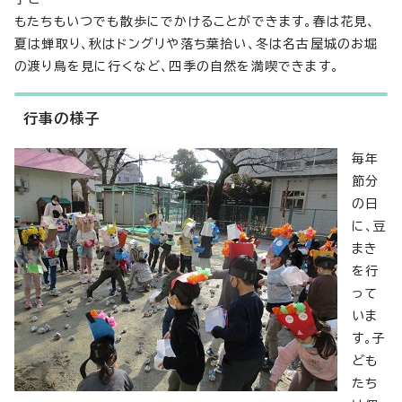
もたちもいつでも散歩にでかけることができます。春は花見、
夏は蝉取り、秋はドングリや落ち葉拾い、冬は名古屋城のお堀
の渡り鳥を見に行くなど、四季の自然を満喫できます。
行事の様子
毎年
節分
の日
に、豆
まき
を行
って
いま
す。子
ども
たち