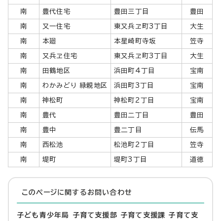
南
豊代住宅
豊田三丁目
豊田
南
又一住宅
東又兵ヱ町3丁目
大生
南
本廻
本星崎町寺坂
笠寺
南
又兵ヱ住宅
東又兵ヱ町3丁目
大生
南
田鶴地区
浜田町4丁目
宝南
南
わかみどり 緑親地区
浜田町3丁目
宝南
南
神松町
神松町2丁目
宝南
南
豊代
豊田二丁目
豊田
南
豊中
豊二丁目
伝馬
南
西松池
松池町2丁目
笠寺
南
堤町
堤町3丁目
道徳
このページに関する
お問い合わせ
子ども青少年局 子育て支援部 子育て支援課 子育て支