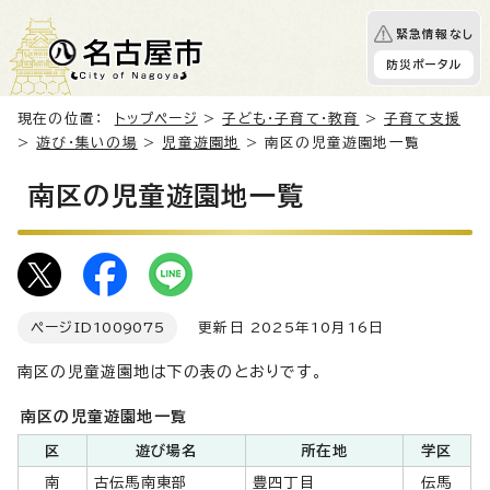
緊急情報なし
防災ポータル
現在の位置：
トップページ
>
子ども・子育て・教育
>
子育て支援
>
遊び・集いの場
>
児童遊園地
> 南区の児童遊園地一覧
南区の児童遊園地一覧
ページID
1009075
更新日 2025年10月16日
南区の児童遊園地は下の表のとおりです。
南区の児童遊園地一覧
区
遊び場名
所在地
学区
南
古伝馬南東部
豊四丁目
伝馬