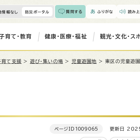
質問する
ふりがな
読み上
急情報なし
防災ポータル
子育て・教育
健康・医療・福祉
観光・文化・ス
子育て支援
>
遊び・集いの場
>
児童遊園地
> 東区の児童遊
ページID
1009065
更新日 202