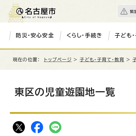
緊
防災・安心安全
くらし・手続き
子ども・
現在の位置：
トップページ
>
子ども・子育て・教育
>
東区の児童遊園地一覧