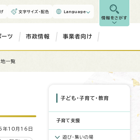
げ
文字サイズ・配色
Language
情報をさがす
ポーツ
市政情報
事業者向け
園地一覧
子ども・子育て・教育
子育て支援
5年10月16日
遊び・集いの場