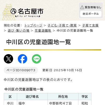
緊急情報なし
防災ポータル
現在の位置：
トップページ
>
子ども・子育て・教育
>
子育て支援
>
遊び・集いの場
>
児童遊園地
> 中川区の児童遊園地一覧
中川区の児童遊園地一覧
ページID
1009073
更新日 2025年10月16日
中川区の児童遊園地は下の表のとおりです。
中川区の児童遊園地一覧
区
遊び場名
所在地
学区
中川
福中
中野新町4丁目
昭和