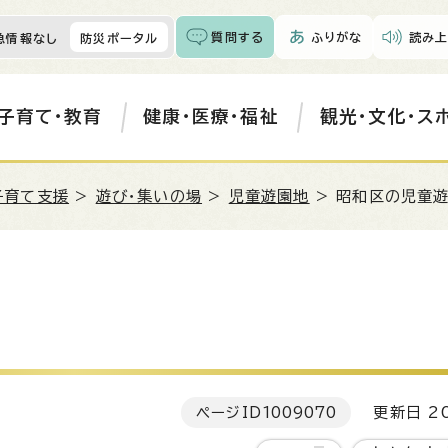
質問する
ふりがな
読み上
急情報なし
防災ポータル
子育て・教育
健康・医療・福祉
観光・文化・ス
子育て支援
>
遊び・集いの場
>
児童遊園地
> 昭和区の児童
ページID
1009070
更新日 20