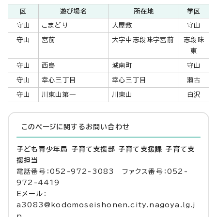
区
遊び場名
所在地
学区
守山
こまどり
大屋敷
守山
守山
宮前
大字中志段味字宮前
志段味
東
守山
西島
城南町
守山
守山
幸心三丁目
幸心三丁目
瀬古
守山
川東山第一
川東山
白沢
このページに関する
お問い合わせ
子ども青少年局 子育て支援部 子育て支援課 子育て支
援担当
電話番号：052-972-3083 ファクス番号：052-
972-4419
Eメール：
a3083@kodomoseishonen.city.nagoya.lg.j
p