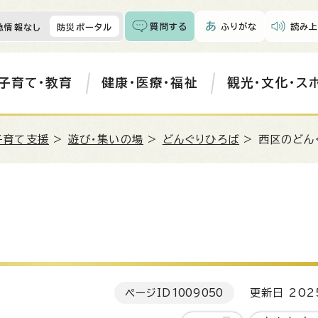
質問する
ふりがな
読み上
急情報なし
防災ポータル
子育て・教育
健康・医療・福祉
観光・文化・ス
子育て支援
>
遊び・集いの場
>
どんぐりひろば
> 西区のどん
ページID
1009050
更新日 202