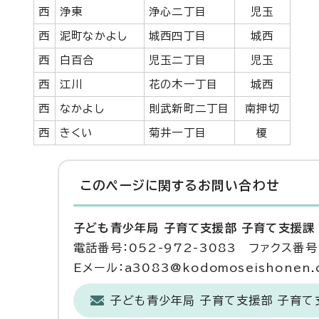
西
浄東
浄心二丁目
児玉
西
泥町なかよし
城西四丁目
城西
西
白百合
児玉二丁目
児玉
西
江川
花の木一丁目
城西
西
なかよし
則武新町二丁目
南押切
西
きくい
菊井一丁目
榎
このページに関する
お問い合わせ
子ども青少年局 子育て支援部 子育て支援課
電話番号：052-972-3083 ファクス番号：
Eメール：a3083@kodomoseishonen.ci
子ども青少年局 子育て支援部 子育