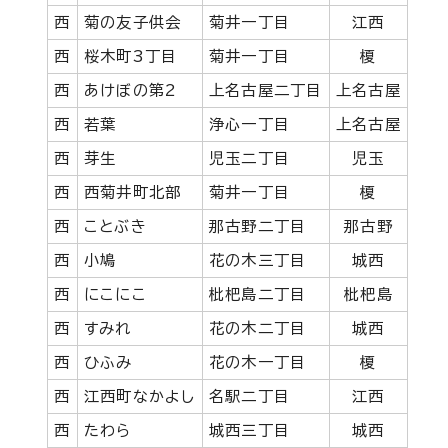
西
菊の友子供会
菊井一丁目
江西
西
桜木町3丁目
菊井一丁目
榎
西
あけぼの第2
上名古屋二丁目
上名古屋
西
若葉
浄心一丁目
上名古屋
西
芽生
児玉二丁目
児玉
西
西菊井町北部
菊井一丁目
榎
西
ことぶき
那古野二丁目
那古野
西
小鳩
花の木三丁目
城西
西
にこにこ
枇杷島二丁目
枇杷島
西
すみれ
花の木二丁目
城西
西
ひふみ
花の木一丁目
榎
西
江西町なかよし
名駅二丁目
江西
西
たわら
城西三丁目
城西