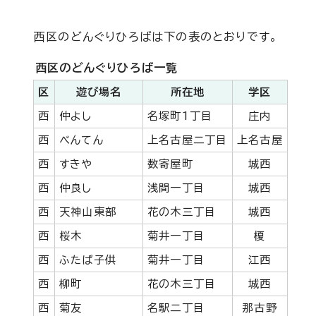
西区のどんぐりひろばは下の表のとおりです。
西区のどんぐりひろば一覧
区
遊び場名
所在地
学区
西
仲よし
名塚町1丁目
庄内
西
べんてん
上名古屋二丁目
上名古屋
西
すきや
数寄屋町
城西
西
仲良し
浅間一丁目
城西
西
天神山東部
花の木三丁目
城西
西
桜木
菊井一丁目
榎
西
ふたば子供
菊井一丁目
江西
西
柳町
花の木三丁目
城西
西
菊友
名駅二丁目
那古野