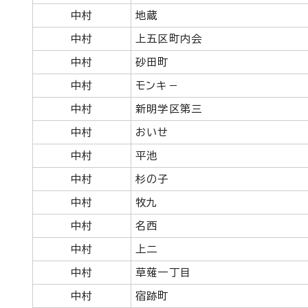
中村
地蔵
中村
上五区町内会
中村
砂田町
中村
モンキ－
中村
新明学区第三
中村
おいせ
中村
平池
中村
杉の子
中村
牧九
中村
名西
中村
上二
中村
草薙一丁目
中村
宿跡町