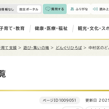
質問する
ふりがな
読み上
急情報なし
防災ポータル
子育て・教育
健康・医療・福祉
観光・文化・ス
子育て支援
>
遊び・集いの場
>
どんぐりひろば
> 中村区のど
覧
ページID
1009051
更新日 202