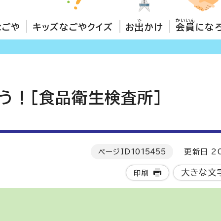
で
かいいん
なごや
キッズなごやクイズ
お
出
かけ
会員
にな
う！［食品衛生検査所］
ページID
1015455
更新日 20
大きな文
印刷