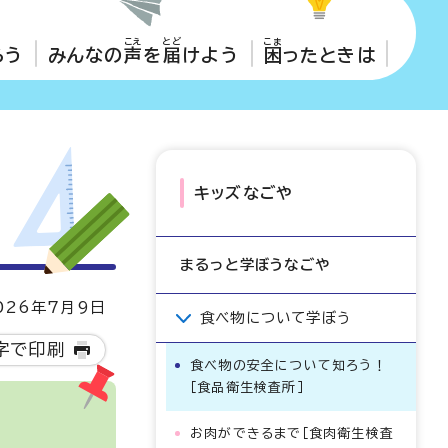
こえ
とど
こま
ろう
みんなの
声
を
届
けよう
困
ったときは
キッズなごや
まるっと学ぼうなごや
26年7月9日
食べ物について学ぼう
字で印刷
食べ物の安全について知ろう！
［食品衛生検査所］
お肉ができるまで［食肉衛生検査