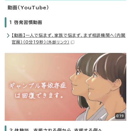
動画（YouTube）
1 啓発習慣動画
【動画】一人で悩まず、家族で悩まず、まず相談機関へ（内閣
官房）（0分19秒）
（外部リンク）
2 体験談 支援される側から、支援する側へ