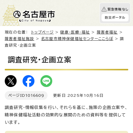
緊急情報なし
防災ポータル
現在の位置：
トップページ
>
健康・医療・福祉
>
障害者福祉
>
障害者福祉施設
>
名古屋市精神保健福祉センターここらぼ
> 調
査研究・企画立案
調査研究・企画立案
ページID
1016609
更新日 2025年10月16日
調査研究・情報収集を行い、それらを基に、施策の企画立案や、
精神保健福祉活動の効果的な展開のための資料等を提供して
います。