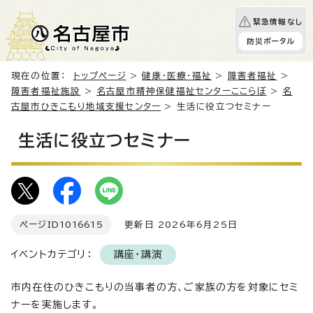
緊急情報なし
防災ポータル
現在の位置：
トップページ
>
健康・医療・福祉
>
障害者福祉
>
障害者福祉施設
>
名古屋市精神保健福祉センターここらぼ
>
名
古屋市ひきこもり地域支援センター
> 生活に役立つセミナー
生活に役立つセミナー
ページID
1016615
更新日 2026年6月25日
イベントカテゴリ：
講座・講演
市内在住のひきこもりの当事者の方、ご家族の方を対象にセミ
ナーを実施します。