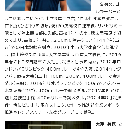
ーを始め、ゴー
ルキーパーと
して活動していたが、中学3年生で右足に悪性腫瘍を発症し、
右下腿（ひざ下）を切断。焼津中央高校に進学後、リハビリの一
環として陸上競技部に入部。高校1年生の夏、競技用義足で初
めて走り、高校3年時には200mで障害クラス（T44（注）当
時）での日本記録を樹立。2010年中京大学体育学部に進学
し、陸上競技部に所属。大学卒業後は中京大学職員に。2016
年春にトヨタ自動車に入社し、競技と仕事を両立。2012年ロ
ンドンパラリンピック 400mリレーで4位入賞。2014年アジ
アパラ競技大会（仁川） 100m、200m、400mリレーで金メ
ダル（三冠）。2016年リオパラリンピック 100mでアジア・日
本新記録（当時）、400mリレーで銅メダル。2017年世界パラ
陸上競技選手権 400mリレーで銅メダル。2024年8月競技
者生活にピリオド。現在はトヨタスポーツ推進部企業スポーツ
推進室トップアスリート支援グループにて勤務。
大津 美穂
さ