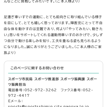
んなことに挑戦してみたいです。（ご本人様より）
足漕ぎ車いすでの運動に、とても前向きに取り組んでいる様子
を目にして、とても嬉しく思っております。障害児にとって不自
由な体を動かすのは至難であり、何より「やってみたい、動きた
い」思いをサポートしてくれる運動用車いすのおかげで、少しず
つ自分で動ける楽しみを知り、工夫を重ねる姿も見られるよう
になりました。誠にありがとうございました。（ご本人様のご家
族より）
このページに関する
お問い合わせ
スポーツ市民局 スポーツ推進部 スポーツ振興課 スポー
ツ振興担当
電話番号：052-972-3262 ファクス番号：052-
972-4417
Eメール：
sports@sportsshimin.city.nagoya.lg.jp