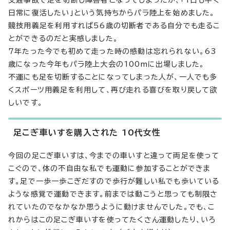
交通事故で足を切断し障害者となってしまったが、「1日も早く
日常に復活したい」という気持ちからパラ陸上を始めました。
競技用義足を利用すれば56歳の切断者である自分でも走るこ
とができるのだと実感しました。
7年たった今でも初めて走った時の感動は忘れられない。63
歳になった今年もパラ陸上大会の100mに出場しました。
不運にも足を切断することになってしまった人が、一人でも多
くスポーツ用義足を利用して、再び走れる喜びを取り戻して欲
しいです。
足こぎ車いすを購入された 10代女性
今回の足こぎ車いすは、今までの車いすと違って両足を使って
こぐので、体の不自由な私でも運動に参加することができま
す。足で一歩一歩こぎだすので歩行が難しい私でも歩いている
ような感覚で運動できます。前までは動こうと思っても制限さ
れていたのでなかなか思うように動けませんでした。でも、こ
れからはこの足こぎ車いすを使ってたくさん運動したり、いろ