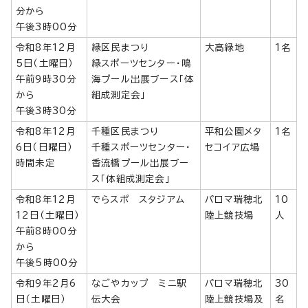
分から
午後3時00分
令和8年12月
緑区民まつり
大高緑地
1名
5日（土曜日）
緑スポーツセンター・鳴
午前9時30分
海プール出展ブース「体
から
組成測定会」
午後3時30分
令和8年12月
千種区民まつり
平和公園メタ
1名
6日（日曜日）
千種スポーツセンター・
セコイア広場
時間未定
香流橋プール出展ブー
ス「体組成測定会」
令和8年12月
でらスポ スタジアム
パロマ瑞穂北
10
12日（土曜日）
陸上競技場
人
午前8時00分
から
午後5時00分
令和9年2月6
なごやカップ ミニ駅
パロマ瑞穂北
30
日（土曜日）
伝大会
陸上競技場及
名