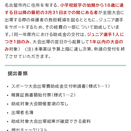
名古屋市内に住所を有する、
小学校就学の始期から18歳に達
する日以降の最初の3月31日までの間にある者
が全国大会に
出場する際の保護者の負担軽減を図るとともに、ジュニア選手
をサポートするため、その経費の一部について助成していま
す。（同一年度内における助成金の交付は、
ジュニア選手1人に
つき1回のみ
、大会出場の翌日から起算して
1年以内の大会の
み
対象） (注)本事業は予算上限に達し次第、申請の受付を終
了させていただきます。
提出書類
スポーツ大会出場費助成金交付申請書（様式1―1）
精算証拠書類貼付票（様式1―2）
助成対象大会開催要項の写し
出場者名簿
助成対象大会出場結果が確認できる資料
提出チェックリスト