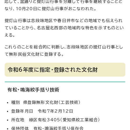
応して、盆踊りと提灯山行事を分離して行事を継続することと
なり、10月20日に提灯山行事がおこなわれた。
提灯山行事は志段味地区や春日井市などの地域でも伝えられ
ていることから、名古屋北西部の地域的な特色を示すものとい
える。
これらのことを総合的に判断し、志段味地区の提灯山行事とし
て無形民俗文化財に登録する。
令和6年度に指定・登録された文化財
有松・鳴海絞手括り技術
種別 県登録無形文化財（工芸技術）
登録年月日 令和7年2月12日
所在地 緑区有松3405（愛知県絞工業組合）
保持団体 有松・鳴海絞手括り保存会