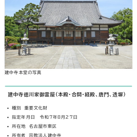
建中寺本堂の写真
建中寺徳川家御霊屋（本殿・合間・経殿、唐門、透塀）
種別 重要文化財
指定年月日 令和7年8月27日
所在地 名古屋市東区
所有者 宗教法人建中寺