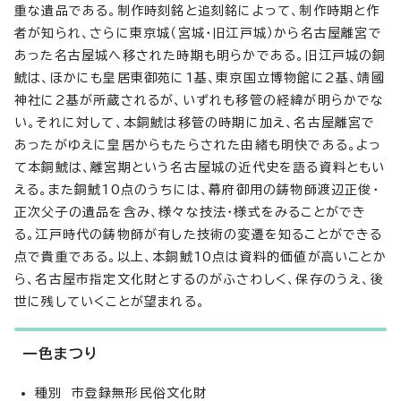
重な遺品である。制作時刻銘と追刻銘によって、制作時期と作
者が知られ、さらに東京城（宮城・旧江戸城）から名古屋離宮で
あった名古屋城へ移された時期も明らかである。旧江戸城の銅
鯱は、ほかにも皇居東御苑に1基、東京国立博物館に2基、靖國
神社に2基が所蔵されるが、いずれも移管の経緯が明らかでな
い。それに対して、本銅鯱は移管の時期に加え、名古屋離宮で
あったがゆえに皇居からもたらされた由緒も明快である。よっ
て本銅鯱は、離宮期という名古屋城の近代史を語る資料ともい
える。また銅鯱10点のうちには、幕府御用の鋳物師渡辺正俊・
正次父子の遺品を含み、様々な技法・様式をみることができ
る。江戸時代の鋳物師が有した技術の変遷を知ることができる
点で貴重である。以上、本銅鯱10点は資料的価値が高いことか
ら、名古屋市指定文化財とするのがふさわしく、保存のうえ、後
世に残していくことが望まれる。
一色まつり
種別 市登録無形民俗文化財