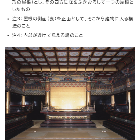
形の屋根）とし、その四方に庇をふきおろして一つの屋根と
したもの
注3：屋根の側面（妻）を正面として、そこから建物に入る構
造のこと
注4：内部が透けて見える塀のこと