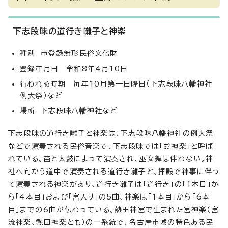
下志段味の道行き囃子と神楽
種別 市登録無形民俗文化財
登録年月日 令和8年4月10日
行われる時期 毎年10月第一日曜日（下志段味八幡神社
例大祭）など
場所 下志段味八幡神社など
下志段味の道行き囃子と神楽は、下志段味八幡神社の例大祭
などで演奏される民俗音楽で、下志段味では「お神楽」と呼ば
れている。笛と太鼓によって演奏され、巫女舞は伴わない。神
社へ向かう道中で演奏される道行き囃子と、拝殿で神事に伴っ
て演奏される神楽があり、道行き囃子は「道行き」の「1本目」か
ら「4本目」および「宮入り」の5曲、神楽は「1本目」から「6本
目」までの6曲が伝わっている。熱田神宮で生まれた宮神楽（宮
流神楽、熱田神楽とも）の一系統で、名古屋市域の特色ある民