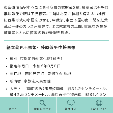
東海道鳴海宿中心部にある商家の家財蔵2棟。紅葉蔵は外壁は
黒漆喰塗で腰は下見板張。二階は北面に神棚を備え太い地棟
に登梁形式の小屋をみせる。中蔵は、東面下屋の南二間を紅葉
蔵と一連のガラス戸を建て、北は吹放ちの土間。重厚な外観が
紅葉蔵とともに商家の敷地景観を形成。
絹本著色玉照姫・ 藤原兼平中将画像
種別 市指定有形文化財（絵画）
指定年月日 令和6年8月8日
所在地 南区笠寺町上新町76 番地
所有者 宗教法人泉増院
大きさ （画面のみ）玉照姫画像 縦81.2センチメートル、
横42.5センチメートル、藤原兼平中将画像 縦81.4セン
チメートル、横42.5センチメートル
メニュー
情報をさがす
質問する
Language
泉増院所蔵「玉照姫・藤原兼平中将画像」は、両幅ともに、裏面