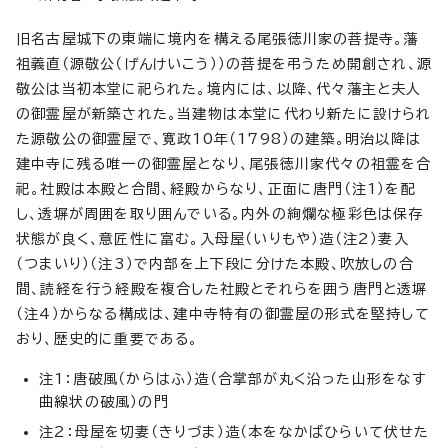
旧名古屋城下の東端に境内を構える尾張徳川家の菩提寺。藩
祖義直（源敬公（げんけいこう））の菩提を弔うため開創され、源
敬公は当初本堂に祀られた。境内には、以降、代々藩主と夫人
の御霊屋が新築された。当建物は本堂に代わり新たに設けられ
た源敬公の御霊屋で、寛政10年（1798）の建築。明治以降は
建中寺に残る唯一の御霊屋となり、尾張徳川家代々の祖霊を合
祀。社殿は本殿と合間、経殿からなり、正面に唐門（注1）を配
し、透塀が周囲を取り囲んでいる。内外の絢爛な極彩色は保存
状態が良く、意匠性に富む。入母屋（いりもや）造（注2）妻入
（つまいり）（注3）で内部を上下段に分けた本殿、吹放しの合
間、読経を行う経殿を複合した社殿とそれらを囲う唐門と透塀
（注4）からなる構成は、建中寺特有の御霊屋の形式を堅持して
おり、歴史的に重要である。
注1：唐破風（からはふ）造（合掌部が丸く沿った山形をなす
曲線状の破風）の門
注2：母屋を切妻（きりづま）造（本をなかばひらいて伏せた