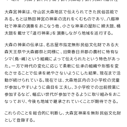
大森宮神楽は、守山区大森地区で伝えられてきた民俗芸能で
ある。もとは熱田神宮の神楽の流れをくむものであり、八劔神
社で神楽の演奏をおこなう他、小さな神楽の屋形に締太鼓、桶
太鼓を載せて「道行神楽」を演奏しながら地域を巡行する。
大森の神楽の伝承は、名古屋市指定無形民俗文化財である大
森天王祭や大森郷祭と同様に、旧東春日井郡の農村に特有な
シマ（島・嶋）という組織によって伝えられたという特色があっ
た。一方で時代の変化に応じて柔軟に伝承の組織や形態を変
化させることで伝承を絶やさないようにした結果、現在まで活
動が続けられている。現在では、大森地区内の3小学校の児童
が参加しやすいように曲目を工夫し、3小学校での出前授業に
参加するなど、幅広い世代が参加できるように取り組みをおこ
なっており、今後も地域で継承されていくことが期待できる。
これらのことを総合的に判断し、大森宮神楽を無形民俗文化財
として登録する。