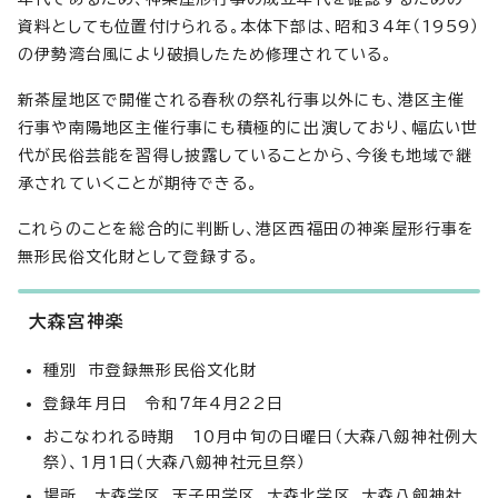
資料としても位置付けられる。本体下部は、昭和34年（1959）
の伊勢湾台風により破損したため修理されている。
新茶屋地区で開催される春秋の祭礼行事以外にも、港区主催
行事や南陽地区主催行事にも積極的に出演しており、幅広い世
代が民俗芸能を習得し披露していることから、今後も地域で継
承されていくことが期待できる。
これらのことを総合的に判断し、港区西福田の神楽屋形行事を
無形民俗文化財として登録する。
大森宮神楽
種別 市登録無形民俗文化財
登録年月日 令和7年4月22日
おこなわれる時期 10月中旬の日曜日（大森八劔神社例大
祭）、1月1日（大森八劔神社元旦祭）
場所 大森学区、天子田学区、大森北学区、大森八劔神社