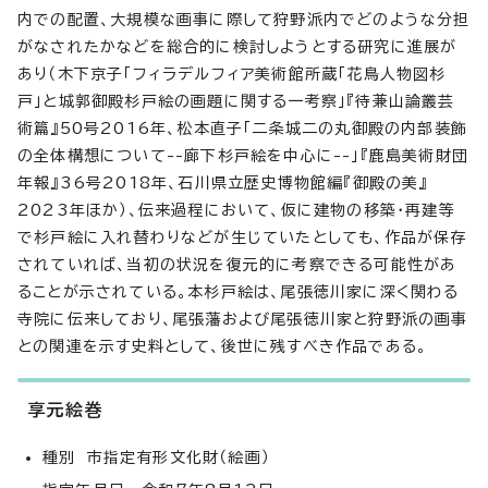
内での配置、大規模な画事に際して狩野派内でどのような分担
がなされたかなどを総合的に検討しようとする研究に進展が
あり（木下京子「フィラデルフィア美術館所蔵「花鳥人物図杉
戸」と城郭御殿杉戸絵の画題に関する一考察」『待兼山論叢芸
術篇』50号2016年、松本直子「二条城二の丸御殿の内部装飾
の全体構想について--廊下杉戸絵を中心に--」『鹿島美術財団
年報』36号2018年、石川県立歴史博物館編『御殿の美』
2023年ほか）、伝来過程において、仮に建物の移築・再建等
で杉戸絵に入れ替わりなどが生じていたとしても、作品が保存
されていれば、当初の状況を復元的に考察できる可能性があ
ることが示されている。本杉戸絵は、尾張徳川家に深く関わる
寺院に伝来しており、尾張藩および尾張徳川家と狩野派の画事
との関連を示す史料として、後世に残すべき作品である。
享元絵巻
種別 市指定有形文化財（絵画）