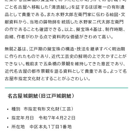
ごと名古屋へ移転した「清須越し」を証するほぼ唯一の有形遺
品として貴重である。また水野太郎左衛門家に伝わる絵図・文
献資料から、当地の鋳物師を統括した水野家二代太郎左衛門
の作であることも確認できる。以上、擬宝珠4基は、制作時期、
由緒、作者がわかる点で資料的な価値がきわめて高い。
無銘2基は、江戸期の擬宝珠の構造・技法を継承すべく明治期
に作られたものであり、近代工芸史の解明の上で欠かすことが
できない。戦前まで五条橋の景観を維持してきた意匠であり、
近代名古屋の都市景観を語る資料として貴重である。よって名
古屋市指定文化財とすることがふさわしい。
名古屋城銅鯱（旧江戸城銅鯱）
種別 市指定有形文化財（工芸）
指定年月日 令和7年4月22日
所在地 中区本丸1丁目1番地