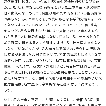
の信長朱印状は、「天下布武」印の最初の使用例のひとつであ
る。また、街道や堤防の整備指示といった土木事業関連文書は
他に類例のないもので、織豊政権の具体的なインフラ整備施策
の実態を知ることができる。今後の厳密な科学的分析をまつべ
き部分はあるかもしれないが、これまでのところ、信長・秀吉・
家康など、著名な歴史的人物により発給された文書原本を含
むとみることに特段の異論はない。従来は、名古屋市域外在住
者の所蔵史料であるという理由により、名古屋市指定文化財と
はなっていなかったが、名古屋市に寄贈され、そうした行政的
な支障が消滅した現段階において、指定の障害となるような学
術的な理由は見出しがたい。名古屋市博物館編集『豊臣秀吉文
書集一～八』（吉川弘文館）の発刊など、名古屋市は織田・豊臣
期の歴史史料の研究拠点としての役割を果たすことがいっそう
強く期待されている。酒井家文書の名古屋市への寄贈および文
化財指定は、名古屋市の学術的な存在感をさらに高めるであ
ろう。
なお、名古屋市に寄贈された酒井家文書には、新旧の『坂井遺
芳』には含まれない兼松源兵衛書状など、信長・秀吉・家康文書