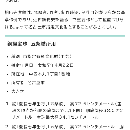
である。
相応寺梵鐘は、発願者、作者、制作時期、制作目的が明らかな基
準作例であり、近世鋳物史を語る上で重要作として位置づけら
れる。よって名古屋市指定文化財とすることがふさわしい。
銅擬宝珠 五条橋所用
種別 市指定有形文化財（工芸）
指定年月日 令和7年4月22日
所在地 中区本丸1丁目1番地
所有者 名古屋市
大きさ
銘「慶長七年壬刁」「五条橋」 高72.5センチメートル（宝
珠の頂点から胴の底部まで。以下同） 胴底部径38.0セン
チメートル 宝珠最大径34.1センチメートル
銘「慶長七年壬刁」「五条橋」 高72.5センチメートル 胴