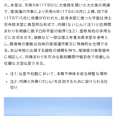
た。本堂は、天明5年（1785）に大曽根を焼いた大火後の再建
で、尾張藩の作事により天明6年（1786）8月に上棟、同7年
（1787）5月に供養が行われた。前身本堂に倣った平面は浄土
宗寺院本堂に典型的な形式で、内陣（ないじん）（注1）と位牌間
まわりを明確に画す凸形平面の結界（注2）、面取角柱の多用な
どに古式を示す。装飾など一部は増上寺寛永度本堂を参考と
し、銅板巻の妻飾は当時の尾張藩作事方に特徴的な仕様であ
る。本山寺院と比肩する破格の規模を持ち、尾張徳川家菩提寺
に相応しく、内陣まわりを巧みな彫刻欄間や極彩色で荘厳した
壮麗な大型仏堂である。
注1：仏堂や社殿において、本尊や神体を祀る神聖な場所
注2：内陣と外陣（げじん）を区別するために設けられる仕
切り