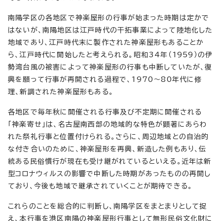
南陽学区の各地区で神楽屋形の行事が始まった時期は定かで
はないが、南陽地区は江戸時代の干拓事業によって陸地化した
地域であり、江戸時代末に製作された神楽屋形もあることか
ら、江戸時代に開始したと考えられる。昭和34年（1959）の伊
勢湾台風の被害によって神楽屋形の行事も中断していたが、復
興を願って行事が再開される過程で、1970～80年代に修
理、新調された神楽屋形もある。
各地区で毎年秋に開催される行事及び不定期に開催される
「神楽寄せ」は、名古屋南西部の地域的な特色が顕著にあらわ
れた祭礼行事と位置付けられる。さらに、周辺地域との自治的
な付き合いのために、神楽屋形を再興、新造した例もあり、伝
統ある民俗慣行が現在も受け継がれているといえる。近年は新
型コロナウィルスの影響で中断した時期があったものの再開し
ており、今後も地域で継承されていくことが期待できる。
これらのことを総合的に判断し、南陽学区をまとまりとして捉
え、本行事を港区南陽の神楽屋形行事として無形民俗文化財に