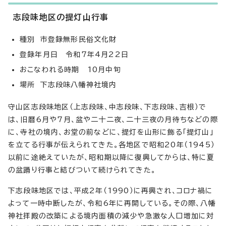
志段味地区の提灯山行事
種別 市登録無形民俗文化財
登録年月日 令和7年4月22日
おこなわれる時期 10月中旬
場所 下志段味八幡神社境内
守山区志段味地区（上志段味、中志段味、下志段味、吉根）で
は、旧暦6月や7月、盆や二十二夜、二十三夜の月待ちなどの際
に、寺社の境内、お堂の前などに、提灯を山形に飾る「提灯山」
を立てる行事が伝えられてきた。各地区で昭和20年（1945）
以前に途絶えていたが、昭和期以降に復興してからは、特に夏
の盆踊り行事と結びついて続けられてきた。
下志段味地区では、平成2年（1990）に再興され、コロナ禍に
よって一時中断したが、令和6年に再開している。その際、八幡
神社拝殿の改築による境内面積の減少や急激な人口増加に対