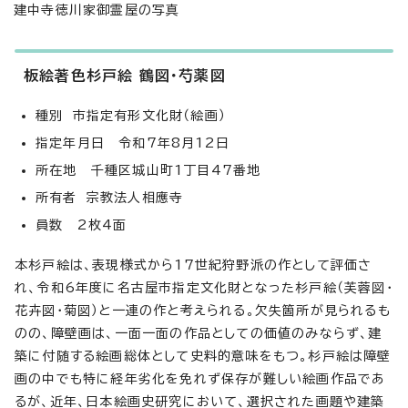
建中寺徳川家御霊屋の写真
板絵著色杉戸絵 鶴図・芍薬図
種別 市指定有形文化財（絵画）
指定年月日 令和7年8月12日
所在地 千種区城山町1丁目47番地
所有者 宗教法人相應寺
員数 2枚4面
本杉戸絵は、表現様式から17世紀狩野派の作として評価さ
れ、令和6年度に名古屋市指定文化財となった杉戸絵（芙蓉図・
花卉図・菊図）と一連の作と考えられる。欠失箇所が見られるも
のの、障壁画は、一面一面の作品としての価値のみならず、建
築に付随する絵画総体として史料的意味をもつ。杉戸絵は障壁
画の中でも特に経年劣化を免れず保存が難しい絵画作品であ
るが、近年、日本絵画史研究において、選択された画題や建築