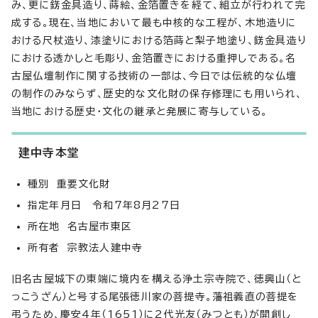
み、更に錺金具造り、蒔絵、金箔置きを経て、組立が行われて完
成する。現在、当地において最も中核的な工程が、木地造りに
おける尺杖造り、漆塗りにおける箔蒔と梨子地塗り、錺金具造り
における透かしと毛彫り、金箔置きにおける重押しである。名
古屋仏壇制作に関する技術の一部は、今日では伝統的な仏壇
の制作のみならず、歴史的な文化財の保存修理にも用いられ、
当地における歴史・文化の継承と発展に寄与している。
建中寺本堂
種別 重要文化財
指定年月日 令和7年8月27日
所在地 名古屋市東区
所有者 宗教法人建中寺
旧名古屋城下の東端に境内を構える浄土宗寺院で、徳興山（と
っこうざん）と号する尾張徳川家の菩提寺。藩祖義直の菩提を
弔うため、慶安4年（1651）に2代光友（みつとも）が開創し