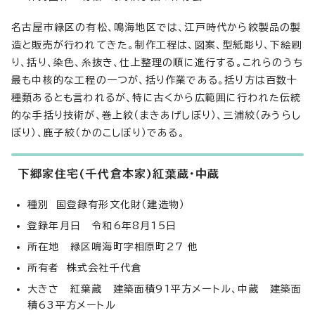
名古屋市緑区の有松、鳴海地区では、江戸時代から絞製品の製
造と販売が行われてきた。制作工程は、図案、型紙彫り、下絵刷
り、括り、染色、糸抜き、仕上整理の順に進行する。これらのうち
最も中核的な工程の一つが、括り作業である。括り方は百数十
種類あるとも言われるが、特に古くから広範囲に行われた伝統
的な手括り技術が、巻上絞（まきあげしぼり）、三浦絞（みうらし
ぼり）、鹿子絞（かのこしぼり）である。
下郷家住宅(千代倉本家)紅葉蔵・中蔵
種別 国登録有形文化財（建造物）
登録年月日 令和6年8月15日
所在地 緑区鳴海町字相原町27 他
所有者 株式会社千代倉
大きさ 紅葉蔵 建築面積91平方メートル、中蔵 建築面
積63平方メートル