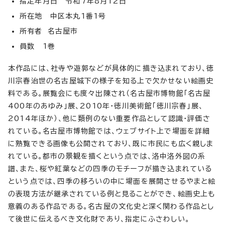
指定年月日 令和7年8月12日
所在地 中区本丸1番1号
所有者 名古屋市
員数 1巻
本作品には、社寺や遊郭などが具体的に描き込まれており、徳
川宗春治世の名古屋城下の様子を知る上で欠かせない絵画史
料である。展覧会にも度々出陳され（名古屋市博物館「名古屋
400年のあゆみ」展、2010年・徳川美術館「徳川宗春」展、
2014年ほか）、他に類例のない重要作品として認識・評価さ
れている。名古屋市博物館では、ウェブサイト上で場面を詳細
に熟覧できる画像も公開されており、既に市民にも広く親しま
れている。都市の景観を描くという点では、洛中洛外図の系
譜、また、桜や紅葉などの四季のモチーフが描き込まれている
という点では、四季の移ろいの中に場面を展開させるやまと絵
の表現方法が継承されている例と見ることができ、絵画史上も
意義のある作品である。名古屋の文化史と深く関わる作品とし
て後世に伝えるべき文化財であり、指定にふさわしい。