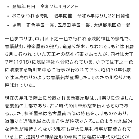
登録年月日 令和7年4月22日
おこなわれる時期 隔年開催 令和6年は9月22日開催
場所 正色学区一帯、五反田学区一帯、大蟷螂地区の一部
一色まつりは、中川区下之一色で行われる浅間神社の祭礼で、
巻藁献灯、神楽屋形の巡行、道踊りがおこなわれる。もとは旧暦
6月に行われていた天王社の祭礼行事であったが、同社は大正
7年（1918）に浅間神社へ合祀されている。かつては下之一色
に隣接する新川を中心に行事が行われており、昭和30年代ま
では津島祭りのような巻藁船が登場した。そのため川祭りとも
呼ばれていた。
現在の祭礼で陸上に設置される巻藁屋形は、川祭りに登場した
巻藁船の上部であり、古い時代の山車形態を伝えるものであ
る。また、神楽屋形は名古屋南西部の特色を示すものであり、
道踊りも近隣地域との共通性が確認できる。このような地域的
な特色が維持されながら現在も盛大に祭礼行事が開催されて
いる上に、道踊りや神楽屋形の奉納には幅広い年代の住民が