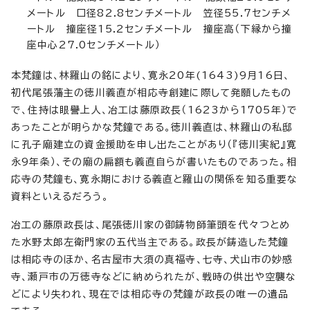
メートル 口径82.8センチメートル 笠径55.7センチメ
ートル 撞座径15.2センチメートル 撞座高（下縁から撞
座中心27.0センチメートル）
本梵鐘は、林羅山の銘により、寛永20年(1643)9月16日、
初代尾張藩主の徳川義直が相応寺創建に際して発願したもの
で、住持は眼譽上人、冶工は藤原政長（1623から1705年）で
あったことが明らかな梵鐘である。徳川義直は、林羅山の私邸
に孔子廟建立の資金援助を申し出たことがあり（『徳川実紀』寛
永9年条）、その廟の扁額も義直自らが書いたものであった。相
応寺の梵鐘も、寛永期における義直と羅山の関係を知る重要な
資料といえるだろう。
冶工の藤原政長は、尾張徳川家の御鋳物師筆頭を代々つとめ
た水野太郎左衛門家の五代当主である。政長が鋳造した梵鐘
は相応寺のほか、名古屋市大須の真福寺、七寺、犬山市の妙感
寺、瀬戸市の万徳寺などに納められたが、戦時の供出や空襲な
どにより失われ、現在では相応寺の梵鐘が政長の唯一の遺品