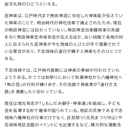
俗文化財のひとつといえる。
宮神楽は、江戸時代まで熱田神宮に存在した神楽座が伝えてい
た神楽のことで、明治時代の神社改革で廃止されたため、現在
の熱田神宮には伝わっていない。熱田神宮社家鏡味家の系譜
を引く熱田神楽笠寺保存会が伝えるほか、古い段階で各地の村
人に伝えられた宮神楽が今も地域の人びとの手で演奏されて
いる場合があり、下志段味の道行き囃子と神楽もそのひとつで
ある。
下志段味では、江戸時代後期には神楽の奉納が行われていた
ようである。かつては秋祭りにおいて秋葉神社から八幡神社へ
「馬の塔」の行列が練り歩き、その先頭で神楽衆が「道行き太
鼓」を演奏したと伝わっている。
現在は地元有志が「しもしだみ獅子・神楽連」を結成し、子ども
会を指導する形で継承が図られている。地区の氏神である下志
段味八幡神社の行事だけでなく、区民祭り（元気まつり守山）や
志段味地区会館のイベントにも出演するなど、精力的な演奏活