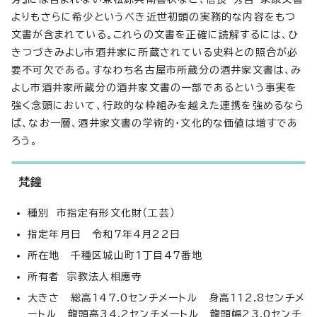
よりもさらに希少というべき近世初頭の実務的な内容をもつ
文書が含まれている。これらの文書を正確に読解するには、ひ
きつづきみよし市酒井家に所蔵されている史料との照合が必
要不可欠である。すなわち名古屋市所蔵分の酒井家文書は、み
よし市酒井家所蔵分の酒井家文書の一部であるという事実を
強く念頭において、行政的な枠組みを越えた連携を強めるなら
ば、なお一層、酒井家文書の学術的・文化的な価値は増すであ
ろう。
梵鐘
種別 市指定有形文化財（工芸）
指定年月日 令和7年4月22日
所在地 千種区城山町1丁目47番地
所有者 宗教法人相應寺
大きさ 総高147.0センチメートル 身高112.8センチメ
ートル 龍頭高34.2センチメートル 龍頭幅23.0センチ