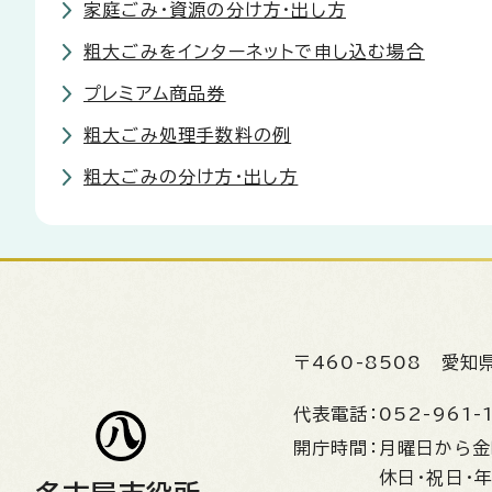
家庭ごみ・資源の分け方・出し方
粗大ごみをインターネットで申し込む場合
プレミアム商品券
粗大ごみ処理手数料の例
粗大ごみの分け方・出し方
〒460-8508
愛知
代表電話：
052-961-
開庁時間：
月曜日から
休日・祝日・