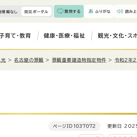
質問する
ふりがな
読み上
急情報なし
防災ポータル
子育て・教育
健康・医療・福祉
観光・文化・ス
観光
>
名古屋の景観
>
景観重要建造物指定物件
>
令和2年
ページID
1037072
更新日 202