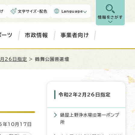
げ
文字サイズ・配色
Language
情報をさがす
ポーツ
市政情報
事業者向け
2月26日指定
> 鶴舞公園普選壇
令和2年2月26日指定
鍋屋上野浄水場旧第一ポンプ
所
5年10月17日