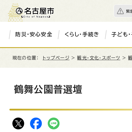
緊
防災・安心安全
くらし・手続き
子ども・
現在の位置：
トップページ
>
観光・文化・スポーツ
>
鶴舞公園普選壇