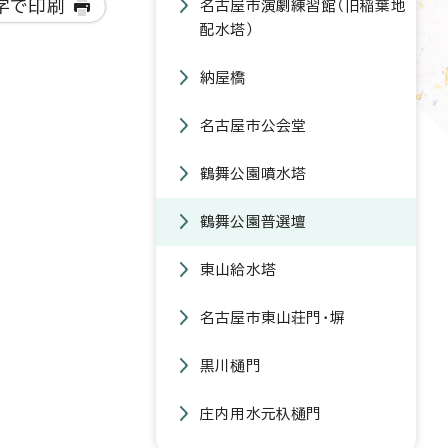
字で印刷
名古屋市演劇練習館（旧稲葉地
配水塔）
納屋橋
名古屋市公会堂
鶴舞公園噴水塔
鶴舞公園普選壇
東山給水塔
名古屋市東山荘門・塀
黒川樋門
庄内用水元杁樋門