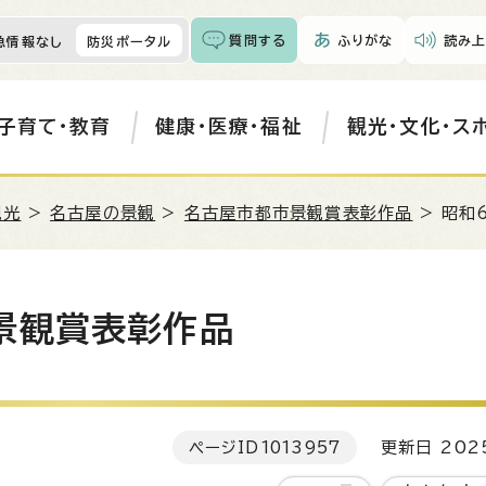
質問する
ふりがな
読み上
急情報なし
防災ポータル
子育て・教育
健康・医療・福祉
観光・文化・ス
観光
>
名古屋の景観
>
名古屋市都市景観賞表彰作品
> 昭和
景観賞表彰作品
ページID
1013957
更新日 202