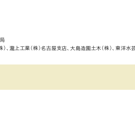
木局
株）、瀧上工業（株）名古屋支店、大島造園土木（株）、東洋水芸
ン