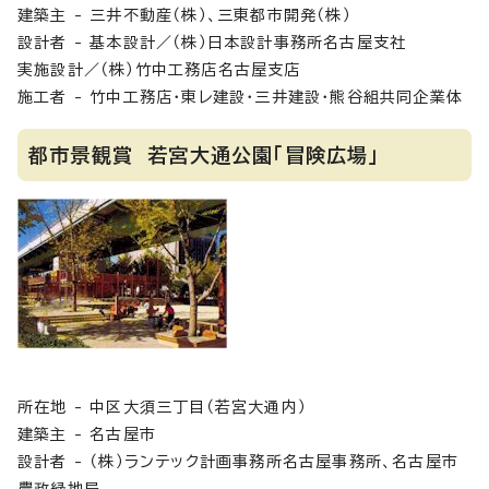
建築主 - 三井不動産（株）、三東都市開発（株）
設計者 - 基本設計／（株）日本設計事務所名古屋支社
実施設計／（株）竹中工務店名古屋支店
施工者 - 竹中工務店・東レ建設・三井建設・熊谷組共同企業体
都市景観賞 若宮大通公園「冒険広場」
所在地 - 中区大須三丁目（若宮大通内）
建築主 - 名古屋市
設計者 - （株）ランテック計画事務所名古屋事務所、名古屋市