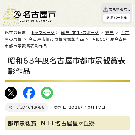
緊急情報なし
防災ポータル
現在の位置：
トップページ
>
観光・文化・スポーツ
>
観光
>
名古
屋の景観
>
名古屋市都市景観賞表彰作品
> 昭和63年度名古屋
市都市景観賞表彰作品
昭和63年度名古屋市都市景観賞表
彰作品
ページID
1013956
更新日 2025年10月17日
都市景観賞 NTT名古屋星ヶ丘寮