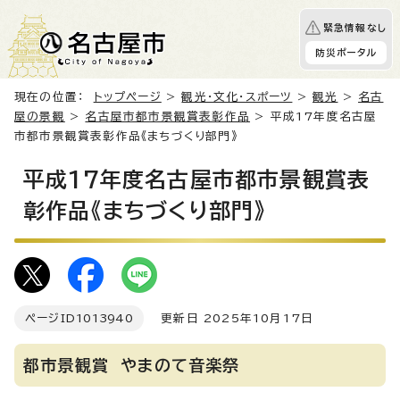
緊急情報なし
防災ポータル
現在の位置：
トップページ
>
観光・文化・スポーツ
>
観光
>
名古
屋の景観
>
名古屋市都市景観賞表彰作品
> 平成17年度名古屋
市都市景観賞表彰作品《まちづくり部門》
平成17年度名古屋市都市景観賞表
彰作品《まちづくり部門》
ページID
1013940
更新日 2025年10月17日
都市景観賞 やまのて音楽祭