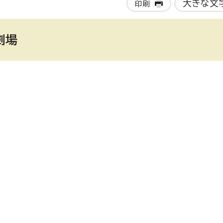
大きな文
印刷
劇場