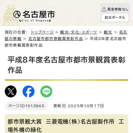
緊急情報なし
防災ポータル
現在の位置：
トップページ
>
観光・文化・スポーツ
>
観光
>
名古
屋の景観
>
名古屋市都市景観賞表彰作品
> 平成8年度名古屋市
都市景観賞表彰作品
平成8年度名古屋市都市景観賞表彰
作品
ページID
1013948
更新日 2025年10月17日
都市景観大賞 三菱電機（株）名古屋製作所 工
場外構の緑化