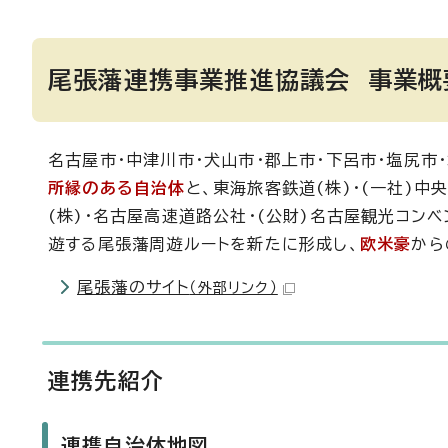
尾張藩連携事業推進協議会 事業概
名古屋市・中津川市・犬山市・郡上市・下呂市・塩尻市
所縁のある自治体
と、東海旅客鉄道(株)・(一社)中
(株)・名古屋高速道路公社・(公財)名古屋観光コン
遊する尾張藩周遊ルートを新たに形成し、
欧米豪
から
尾張藩のサイト
（外部リンク）
連携先紹介
連携自治体地図