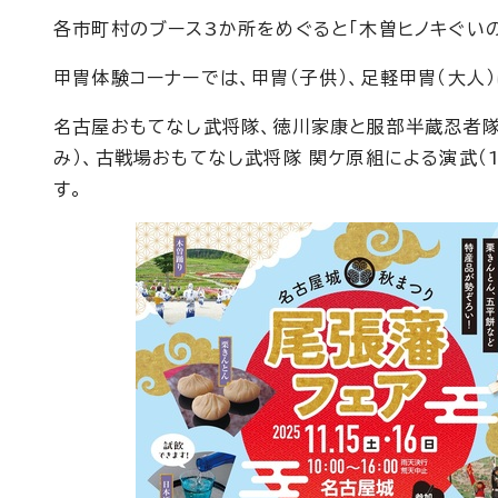
各市町村のブース3か所をめぐると「木曽ヒノキぐいの
甲冑体験コーナーでは、甲冑（子供）、足軽甲冑（大人
名古屋おもてなし武将隊、徳川家康と服部半蔵忍者隊に
み）、古戦場おもてなし武将隊 関ケ原組による演武（
す。