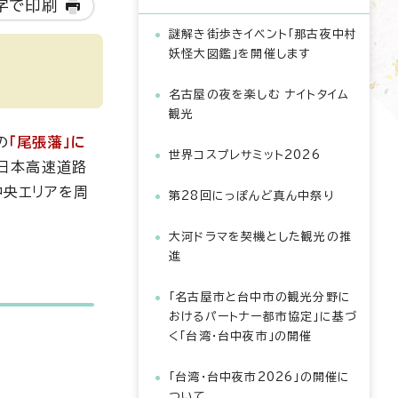
字で印刷
謎解き街歩きイベント「那古夜中村
妖怪大図鑑」を開催します
名古屋の夜を楽しむ ナイトタイム
観光
の
「尾張藩」に
世界コスプレサミット2026
中日本高速道路
中央エリアを周
第28回にっぽんど真ん中祭り
大河ドラマを契機とした観光の推
進
「名古屋市と台中市の観光分野に
おけるパートナー都市協定」に基づ
く「台湾・台中夜市」の開催
「台湾・台中夜市2026」の開催に
ついて