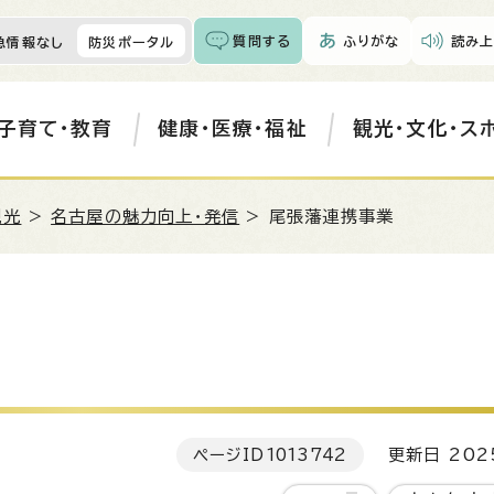
質問する
ふりがな
読み上
急情報なし
防災ポータル
子育て・教育
健康・医療・福祉
観光・文化・ス
観光
>
名古屋の魅力向上・発信
> 尾張藩連携事業
ページID
1013742
更新日 202