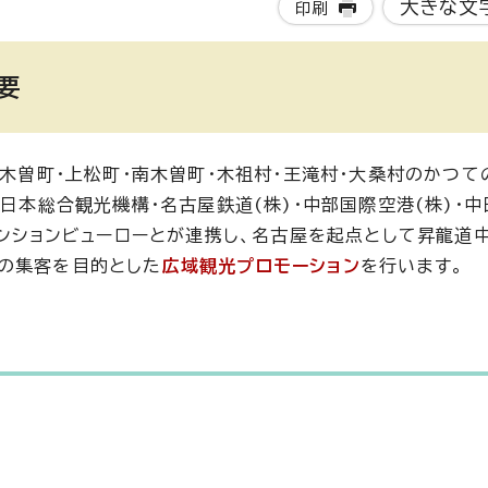
大きな文
印刷
要
・木曽町・上松町・南木曽町・木祖村・王滝村・大桑村のかつて
央日本総合観光機構・名古屋鉄道(株)・中部国際空港(株)・
ベンションビューローとが連携し、名古屋を起点として昇龍道
の集客を目的とした
広域観光プロモーション
を行います。