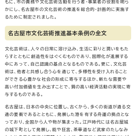
もに、市の責務や文化芸術活動を行う者・事業者の役割を明ら
かにし、名古屋市の文化芸術の推進を総合的・計画的に実施す
るために制定されました。
名古屋市文化芸術推進基本条例の全文
文化芸術は、人々の日常に溶け込み、生活に彩りと潤いをもた
らすとともに創造性をはぐくむものであり、国際化が進展する
中にあって、自己認識の基点となるものである。更に、文化芸
術は、他者と共感し合う心を通じて、多様性を受け入れること
ができる心豊かな社会の形成に寄与するほか、新たな需要や
高い付加価値を生み出すことで、質の高い経済活動の実現に寄
与するものである。
名古屋は、日本の中央に位置し、古くから、多くの街道が通る交
通の要衝であるとともに、発展した港を有する舟運の拠点とな
っており、全国から人や物が集まった。江戸時代には名古屋城
の城下町として発展し、能や狂言、茶華道など武家のたしなみ