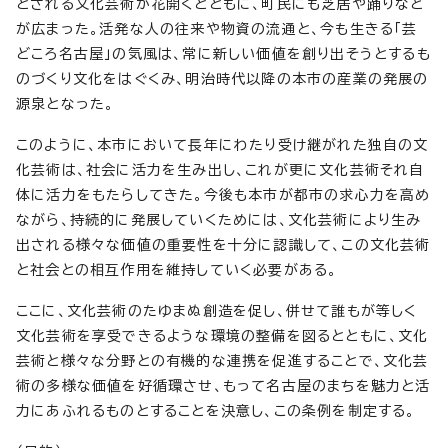
とされる文化芸術が花開くとともに、町民にも芝居や踊りなど
が広まった。活発な人の往来や物資の流通と、今も生きる「芸
どころ名古屋」の気風は、常に新しい価値を創り出そうとするも
のづくり文化をはぐくみ、明治時代以降の本市の産業の発展の
源泉となった。
このように、本市において長年にわたり受け継がれた独自の文
化芸術は、社会に活力を生み出し、これが更に文化芸術それ自
体に活力をもたらしてきた。今後も本市が都市の求心力を高め
ながら、持続的に発展していくためには、文化芸術により生み
出される様々な価値の重要性を十分に認識して、この文化芸術
と社会との相互作用を維持していく必要がある。
ここに、文化芸術のたゆまぬ創造を促し、併せて誰もが等しく
文化芸術を享受できるような環境の整備を図るとともに、文化
芸術と様々な分野との有機的な連携を促進することで、文化芸
術の多様な価値を好循環させ、もって名古屋のまちを魅力と活
力にあふれるものとすることを決意し、この条例を制定する。