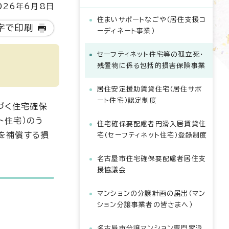
26年6月8日
住まいサポートなごや（居住支援コ
字で印刷
ーディネート事業）
セーフティネット住宅等の孤立死・
残置物に係る包括的損害保険事業
居住安定援助賃貸住宅（居住サポ
ート住宅）認定制度
づく住宅確保
ト住宅）のう
住宅確保要配慮者円滑入居賃貸住
を補償する損
宅（セーフティネット住宅）登録制度
名古屋市住宅確保要配慮者居住支
援協議会
マンションの分譲計画の届出（マン
ション分譲事業者の皆さまへ）
名古屋市分譲マンション専門家派