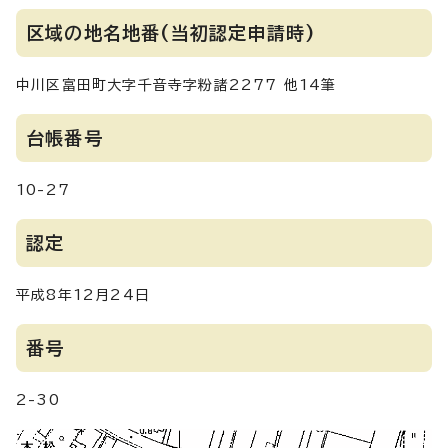
区域の地名地番(当初認定申請時)
中川区富田町大字千音寺字粉諸2277 他14筆
台帳番号
10-27
認定
平成8年12月24日
番号
2-30