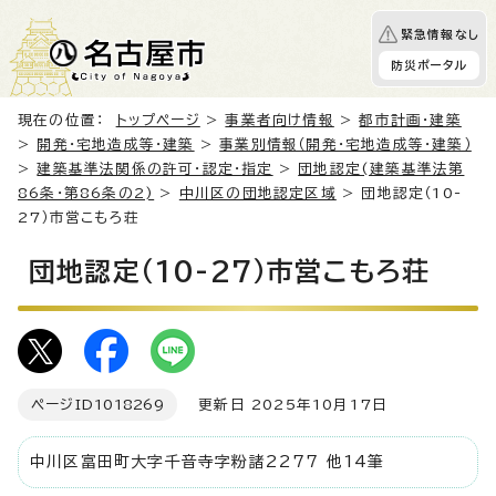
緊急情報なし
防災ポータル
現在の位置：
トップページ
>
事業者向け情報
>
都市計画・建築
>
開発・宅地造成等・建築
>
事業別情報（開発・宅地造成等・建築）
>
建築基準法関係の許可・認定・指定
>
団地認定(建築基準法第
86条・第86条の2)
>
中川区の団地認定区域
> 団地認定（10-
27）市営こもろ荘
団地認定（10-27）市営こもろ荘
ページID
1018269
更新日 2025年10月17日
中川区富田町大字千音寺字粉諸2277 他14筆