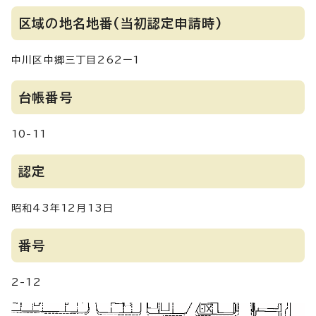
区域の地名地番(当初認定申請時)
中川区中郷三丁目262ー1
台帳番号
10-11
認定
昭和43年12月13日
番号
2-12