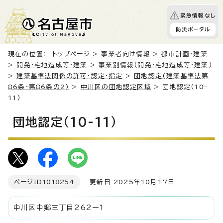
緊急情報なし
防災ポータル
現在の位置：
トップページ
>
事業者向け情報
>
都市計画・建築
>
開発・宅地造成等・建築
>
事業別情報（開発・宅地造成等・建築）
>
建築基準法関係の許可・認定・指定
>
団地認定(建築基準法第
86条・第86条の2)
>
中川区の団地認定区域
> 団地認定（10-
11）
団地認定（10-11）
ページID
1018254
更新日 2025年10月17日
中川区中郷三丁目262ー1