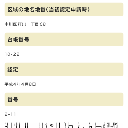
区域の地名地番(当初認定申請時)
中川区打出一丁目68
台帳番号
10-22
認定
平成4年4月8日
番号
2-11