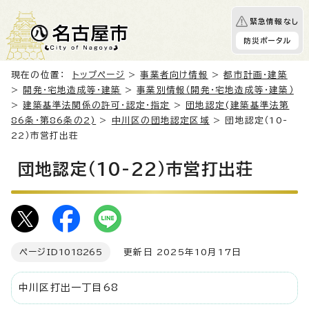
緊急情報なし
防災ポータル
現在の位置：
トップページ
>
事業者向け情報
>
都市計画・建築
>
開発・宅地造成等・建築
>
事業別情報（開発・宅地造成等・建築）
>
建築基準法関係の許可・認定・指定
>
団地認定(建築基準法第
86条・第86条の2)
>
中川区の団地認定区域
> 団地認定（10-
22）市営打出荘
団地認定（10-22）市営打出荘
ページID
1018265
更新日 2025年10月17日
中川区打出一丁目68