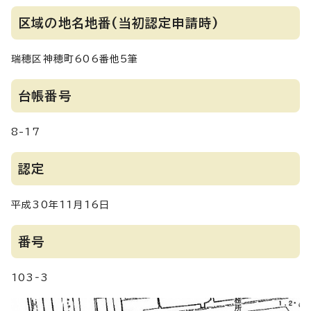
区域の地名地番(当初認定申請時)
瑞穂区神穂町606番他5筆
台帳番号
8-17
認定
平成30年11月16日
番号
103‐3