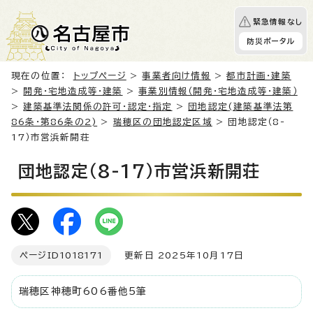
緊急情報なし
防災ポータル
現在の位置：
トップページ
>
事業者向け情報
>
都市計画・建築
>
開発・宅地造成等・建築
>
事業別情報（開発・宅地造成等・建築）
>
建築基準法関係の許可・認定・指定
>
団地認定(建築基準法第
86条・第86条の2)
>
瑞穂区の団地認定区域
> 団地認定（8-
17）市営浜新開荘
団地認定（8-17）市営浜新開荘
ページID
1018171
更新日 2025年10月17日
瑞穂区神穂町606番他5筆