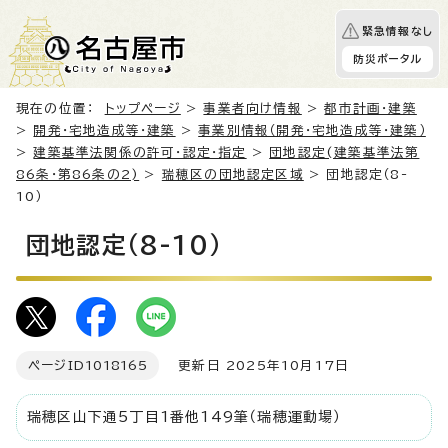
緊急情報なし
防災ポータル
現在の位置：
トップページ
>
事業者向け情報
>
都市計画・建築
>
開発・宅地造成等・建築
>
事業別情報（開発・宅地造成等・建築）
>
建築基準法関係の許可・認定・指定
>
団地認定(建築基準法第
86条・第86条の2)
>
瑞穂区の団地認定区域
> 団地認定（8-
10）
団地認定（8-10）
ページID
1018165
更新日 2025年10月17日
瑞穂区山下通5丁目1番他149筆（瑞穂運動場）