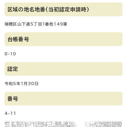
区域の地名地番(当初認定申請時)
瑞穂区山下通5丁目1番他149筆
台帳番号
8-10
認定
令和5年1月30日
番号
4-11