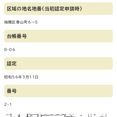
区域の地名地番(当初認定申請時)
瑞穂区春山町6ー5
台帳番号
8-06
認定
昭和56年3月11日
番号
2-1