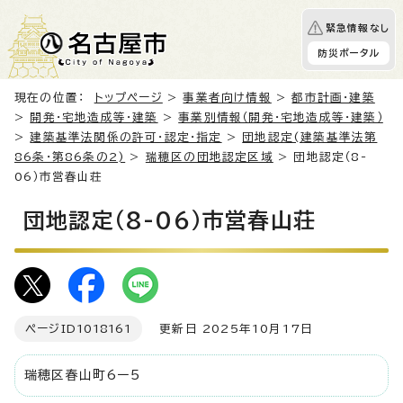
緊急情報なし
防災ポータル
現在の位置：
トップページ
>
事業者向け情報
>
都市計画・建築
>
開発・宅地造成等・建築
>
事業別情報（開発・宅地造成等・建築）
>
建築基準法関係の許可・認定・指定
>
団地認定(建築基準法第
86条・第86条の2)
>
瑞穂区の団地認定区域
> 団地認定（8-
06）市営春山荘
団地認定（8-06）市営春山荘
ページID
1018161
更新日 2025年10月17日
瑞穂区春山町6ー5