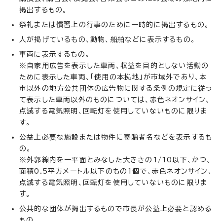
掲出するもの。
祭礼または慣習上の行事のために一時的に掲出するもの。
人が掲げているもの、動物、船舶などに表示するもの。
車両に表示するもの。
※自家用広告を表示した車両、収益を目的としない活動の
ために表示した車両、「使用の本拠地」が市域外であり、本
市以外の地方公共団体の広告物に関する条例の規定に従っ
て表示した車両以外のものについては、赤色ネオンサイン、
点滅する電気照明、回転灯を使用していないものに限りま
す。
公益上必要な施設または物件に寄贈者名などを表示するも
の。
※外郭線内を一平面とみなした大きさの1/10以下、かつ、
面積0.5平方メートル以下のもの1個で、赤色ネオンサイン、
点滅する電気照明、回転灯を使用していないものに限りま
す。
公共的な団体が掲出するもので市長が公益上必要と認める
もの。