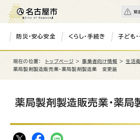
緊
防災・安心安全
くらし・手続き
子ども・
現在の位置：
トップページ
>
事業者向け情報
>
生活衛
薬局製剤製造販売業・薬局製剤製造業 変更届
薬局製剤製造販売業・薬局