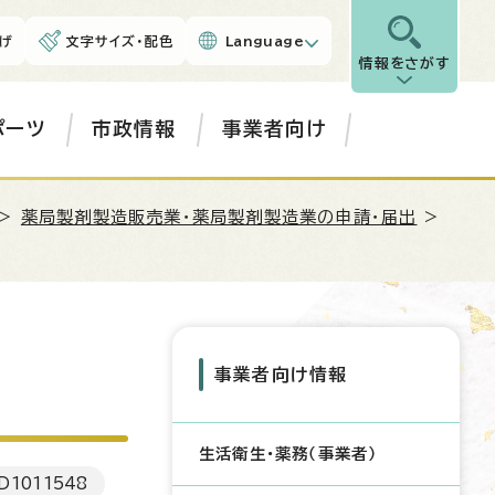
げ
文字サイズ・配色
Language
情報をさがす
ポーツ
市政情報
事業者向け
>
薬局製剤製造販売業・薬局製剤製造業の申請・届出
>
事業者向け情報
生活衛生・薬務（事業者）
D
1011548