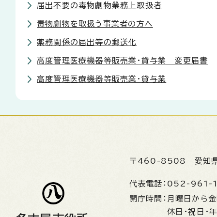
届出不要の毒物劇物業務上取扱者
毒物劇物を取扱う事業者の方へ
薬務関係の届出等の郵送化
高度管理医療機器等販売業・貸与業 変更届書
高度管理医療機器等販売業・貸与業
〒460-8508
愛知
代表電話：
052-961-
開庁時間：
月曜日から
休日・祝日・