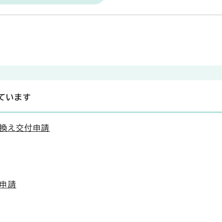
ています
換え交付申請
申請