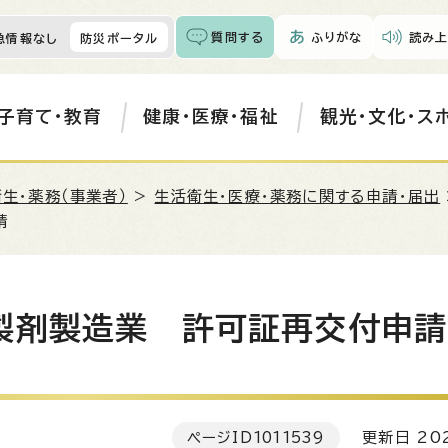
質問する
ふりがな
読み上
急情報なし
防災ポータル
子育て・教育
健康・医療・福祉
観光・文化・ス
生・薬務（事業者）
>
生活衛生・医療・薬務に関する申請・届出
請
製剤製造業 許可証再交付申請
ページID
1011539
更新日 202