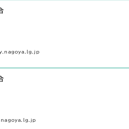
合
nagoya.lg.jp
合
agoya.lg.jp