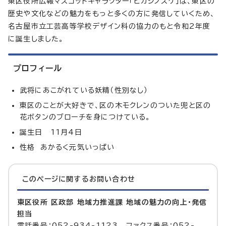
東区役所広報マスコットキャラクター「ヒガシノスケ」は、東区の
歴史や文化などの魅力をもっと多くの方に発信していくため、
名古屋市立工芸高等学校デザイン科の協力のもと令和2年度
に誕生しました。
プロフィール
武将にあこがれている妖精（性別なし）
東区のことが大好きで、区の木モクレンのついた兜と区の
花ボタンのブローチを身につけている。
誕生日 11月4日
性格 あかるく元気いっぱい
このページに関する
お問い合わせ
東区役所 区政部 地域力推進課 地域の魅力の向上・発信
担当
電話番号：052-934-1123 ファクス番号：052-