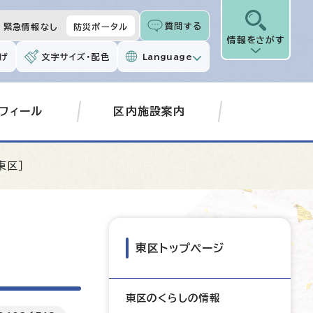
質問する
緊急情報なし
防災ポータル
情報をさがす
げ
文字サイズ・配色
Language
フィール
区内施設案内
東区］
東区トップページ
東区のくらしの情報