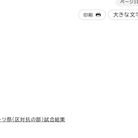
ページI
大きな文
印刷
ーツ祭（区対抗の部）試合結果