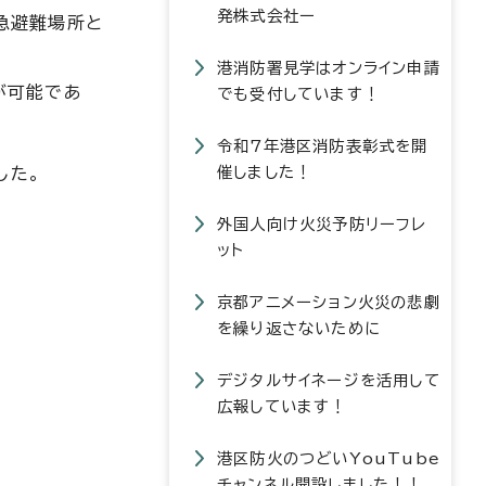
発株式会社ー
急避難場所と
港消防署見学はオンライン申請
が可能であ
でも受付しています！
令和7年港区消防表彰式を開
催しました！
した。
外国人向け火災予防リーフレ
ット
京都アニメーション火災の悲劇
を繰り返さないために
デジタルサイネージを活用して
広報しています！
港区防火のつどいYouTube
チャンネル開設しました！！