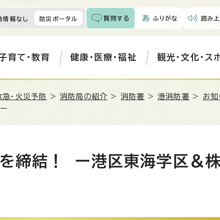
質問する
ふりがな
読み上
急情報なし
防災ポータル
子育て・教育
健康・医療・福祉
観光・文化・ス
救急・火災予防
>
消防局の紹介
>
消防署
>
港消防署
>
お知
所ー
を締結！ ー港区東海学区＆