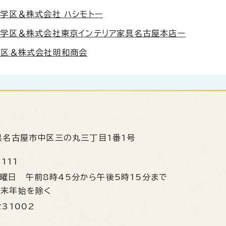
学区＆株式会社 ハシモトー
学区＆株式会社東京インテリア家具名古屋本店ー
学区＆株式会社明和商会
県名古屋市中区三の丸三丁目1番1号
1111
金曜日
午前8時45分から午後5時15分まで
年末年始を除く
231002