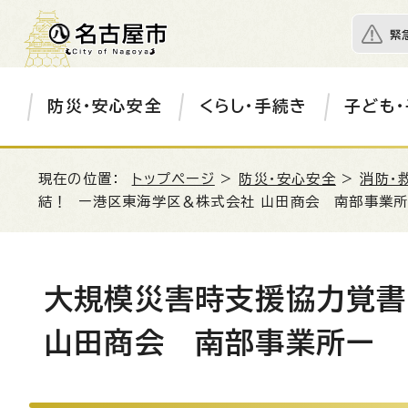
緊
防災・安心安全
くらし・手続き
子ども・
現在の位置：
トップページ
>
防災・安心安全
>
消防・
結！ ー港区東海学区＆株式会社 山田商会 南部事業
大規模災害時支援協力覚書
山田商会 南部事業所ー