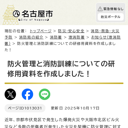
緊急情報なし
防災ポータル
現在の位置：
トップページ
>
防災・安心安全
>
消防・救急・火災
予防
>
消防局の紹介
>
消防署
>
港消防署
>
お知らせ（港消防
署）
> 防火管理と消防訓練についての研修用資料を作成しまし
た！
防火管理と消防訓練についての研
修用資料を作成しました！
ページID
1013031
更新日 2025年10月17日
近年、京都市伏見区で発生した爆発火災や大阪市北区ビル火
災など多数の死傷者が発生した火災を契機に防火管理に対す