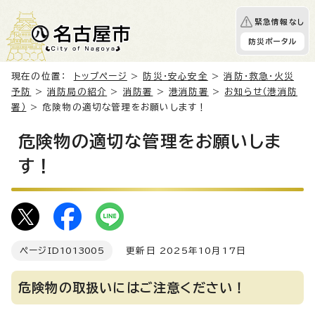
緊急情報なし
防災ポータル
現在の位置：
トップページ
>
防災・安心安全
>
消防・救急・火災
予防
>
消防局の紹介
>
消防署
>
港消防署
>
お知らせ（港消防
署）
> 危険物の適切な管理をお願いします！
危険物の適切な管理をお願いしま
す！
ページID
1013005
更新日 2025年10月17日
危険物の取扱いにはご注意ください！