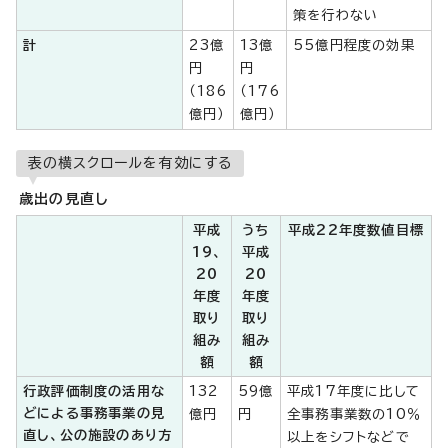
策を行わない
計
23億
13億
55億円程度の効果
円
円
（186
（176
億円）
億円）
表の横スクロールを有効にする
歳出の見直し
平成
うち
平成22年度数値目標
19、
平成
20
20
年度
年度
取り
取り
組み
組み
額
額
行政評価制度の活用な
132
59億
平成17年度に比して
どによる事務事業の見
億円
円
全事務事業数の10％
直し、公の施設のあり方
以上をシフトなどで