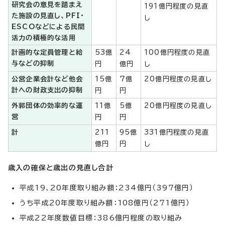
研究会の意見を踏まえ
191億円程度の見直
た施設の見直し、PFI・
し
ESCOなどによる民間
活力の積極的な活用
計画的な定員管理と給
53億
24
100億円程度の見直
与などの抑制
円
億円
し
公営企業会計など他会
15億
7億
20億円程度の見直し
計への財政支出の抑制
円
円
外郭団体の効率的な運
11億
5億
20億円程度の見直し
営
円
円
計
211
95億
331億円程度の見直
億円
円
し
歳入の確保と歳出の見直し合計
平成19、20年度取り組み額：234億円（397億円）
うち平成20年度取り組み額：108億円（271億円）
平成22年度数値目標：386億円程度の取り組み