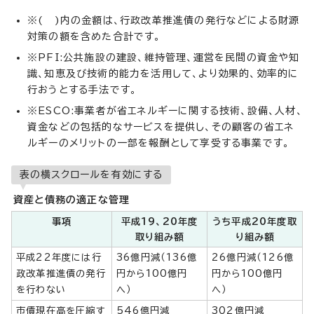
※( )内の金額は、行政改革推進債の発行などによる財源
対策の額を含めた合計です。
※PFI:公共施設の建設、維持管理、運営を民間の資金や知
識、知恵及び技術的能力を活用して、より効果的、効率的に
行おうとする手法です。
※ESCO:事業者が省エネルギーに関する技術、設備、人材、
資金などの包括的なサービスを提供し、その顧客の省エネ
ルギーのメリットの一部を報酬として享受する事業です。
表の横スクロールを有効にする
資産と債務の適正な管理
事項
平成19、20年度
うち平成20年度取
取り組み額
り組み額
平成22年度には行
36億円減（136億
26億円減（126億
政改革推進債の発行
円から100億円
円から100億円
を行わない
へ）
へ）
市債現在高を圧縮す
546億円減
302億円減