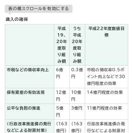
表の横スクロールを有効にする
歳入の確保
平成
うち
平成22年度数値目
19、
平成
標
20年
20年
度取
度取
り組
り組
み額
み額
市税などの徴収率向上
6億
0.3億
市税の徴収率0.5ポ
円
円
イント向上などで30
億円程度の効果
保有資産の有効活用
12億
10億
14億円程度の効果
円
円
公平な負担の推進
5億
3億円
11億円程度の効果
円
（行政改革推進債の発行
（163
（163
行政改革推進債の発
などによる財源対策）
億円）
億円）
行などによる財源対