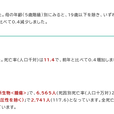
た。母の年齢（5歳階級）別にみると、19歳以下を除き、いず
比べて0.4減少しました。
た。死亡率(人口千対)は
11.4
で、前年と比べて0.4増加しま
新生物<腫瘍>
」で、
6,565人
(死因別死亡率(人口十万対)2
血圧性を除く）
」で
2,741人
(117.6)となっています。全死
ています。