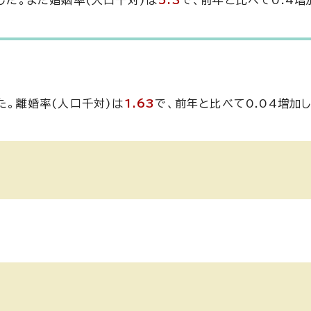
した。また婚姻率(人口千対)は
5.3
で、前年と比べて0.4増
た。離婚率(人口千対)は
1.63
で、前年と比べて0.04増加