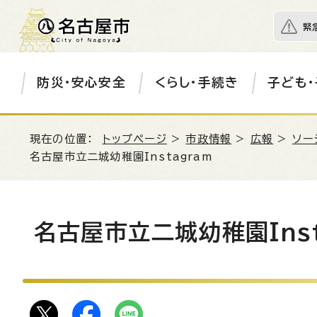
緊
防災・安心安全
くらし・手続き
子ども・
現在の位置：
トップページ
>
市政情報
>
広報
>
ソー
名古屋市立二城幼稚園Instagram
名古屋市立二城幼稚園Inst