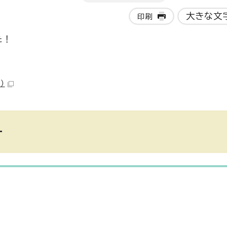
大きな文
印刷
た！
。
）
ー