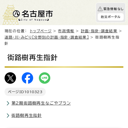
緊急情報なし
防災ポータル
現在の位置：
トップページ
>
市政情報
>
計画・指針・調査結果
>
道路・川・みどり［分野別の計画・指針・調査結果］
> 街路樹再生指
針
街路樹再生指針
ページID
1010323
第2期街路樹再生なごやプラン
街路樹再生指針