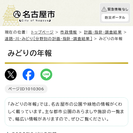
緊急情報なし
防災ポータル
現在の位置：
トップページ
>
市政情報
>
計画・指針・調査結果
>
道路・川・みどり［分野別の計画・指針・調査結果］
> みどりの年報
みどりの年報
ページID
1010306
「みどりの年報」では、名古屋市の公園や緑地の情報がくわ
しく載っています。主な都市公園のあらましや施設の一覧ま
で、幅広い情報がありますので、ぜひご覧ください。