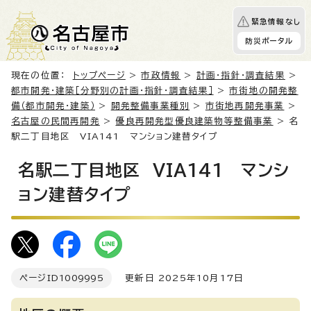
緊急情報なし
防災ポータル
現在の位置：
トップページ
>
市政情報
>
計画・指針・調査結果
>
都市開発・建築［分野別の計画・指針・調査結果］
>
市街地の開発整
備（都市開発・建築）
>
開発整備事業種別
>
市街地再開発事業
>
名古屋の民間再開発
>
優良再開発型優良建築物等整備事業
> 名
駅二丁目地区 VIA141 マンション建替タイプ
名駅二丁目地区 VIA141 マンシ
ョン建替タイプ
ページID
1009995
更新日 2025年10月17日