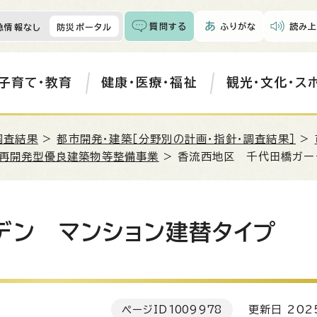
質問する
ふりがな
読み上
急情報なし
防災ポータル
子育て・教育
健康・医療・福祉
観光・文化・ス
調査結果
>
都市開発・建築［分野別の計画・指針・調査結果］
>
再開発型優良建築物等整備事業
> 香流西地区 千代田橋ガー
デン マンション建替タイプ
ページID
1009978
更新日 202