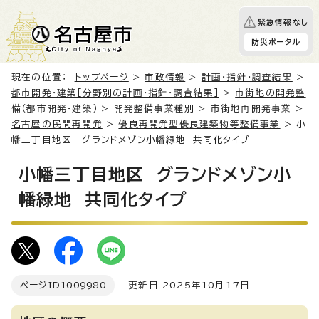
緊急情報なし
防災ポータル
現在の位置：
トップページ
>
市政情報
>
計画・指針・調査結果
>
都市開発・建築［分野別の計画・指針・調査結果］
>
市街地の開発整
備（都市開発・建築）
>
開発整備事業種別
>
市街地再開発事業
>
名古屋の民間再開発
>
優良再開発型優良建築物等整備事業
> 小
幡三丁目地区 グランドメゾン小幡緑地 共同化タイプ
小幡三丁目地区 グランドメゾン小
幡緑地 共同化タイプ
ページID
1009980
更新日 2025年10月17日