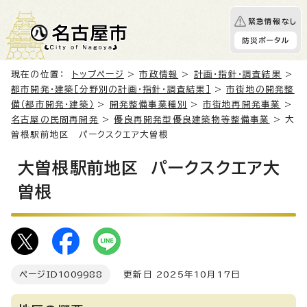
緊急情報なし
防災ポータル
現在の位置：
トップページ
>
市政情報
>
計画・指針・調査結果
>
都市開発・建築［分野別の計画・指針・調査結果］
>
市街地の開発整
備（都市開発・建築）
>
開発整備事業種別
>
市街地再開発事業
>
名古屋の民間再開発
>
優良再開発型優良建築物等整備事業
> 大
曽根駅前地区 パークスクエア大曽根
大曽根駅前地区 パークスクエア大
曽根
ページID
1009988
更新日 2025年10月17日